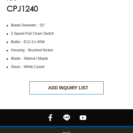
CPJ1240
Blade Diameter：52”
3 Speed Pull Chain Switch
Bulbs：E12-3 x 40W
Housing：Brushed Nickel
Blade：Walnut / Maple
Glass：White Cased
ADD INQUIRY LIST